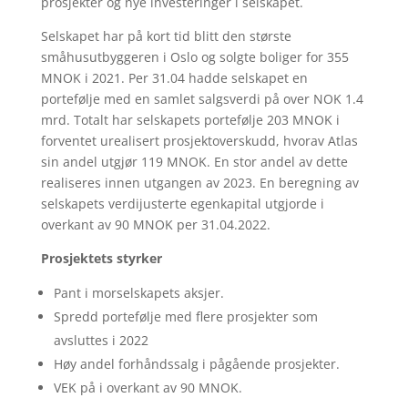
prosjekter og nye investeringer i selskapet.
Selskapet har på kort tid blitt den største
småhusutbyggeren i Oslo og solgte boliger for 355
MNOK i 2021. Per 31.04 hadde selskapet en
portefølje med en samlet salgsverdi på over NOK 1.4
mrd. Totalt har selskapets portefølje 203 MNOK i
forventet urealisert prosjektoverskudd, hvorav Atlas
sin andel utgjør 119 MNOK. En stor andel av dette
realiseres innen utgangen av 2023. En beregning av
selskapets verdijusterte egenkapital utgjorde i
overkant av 90 MNOK per 31.04.2022.
Prosjektets styrker
Pant i morselskapets aksjer.
Spredd portefølje med flere prosjekter som
avsluttes i 2022
Høy andel forhåndssalg i pågående prosjekter.
VEK på i overkant av 90 MNOK.