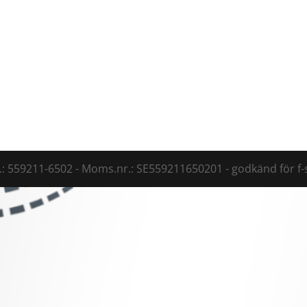
: 559211-6502 - Moms.nr.: SE559211650201 - godkänd för f-