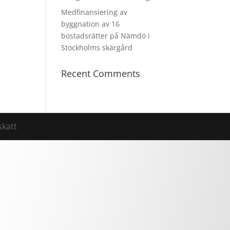
Medfinansiering av
byggnation av 16
bostadsrätter på Nämdö i
Stockholms skärgård
Recent Comments
skatt