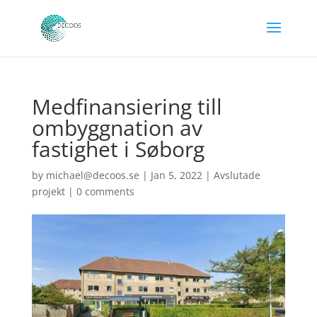
Medfinansiering till
ombyggnation av
fastighet i Søborg
by
michael@decoos.se
|
Jan 5, 2022
|
Avslutade
projekt
|
0 comments