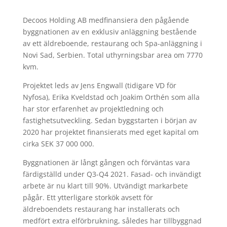
Decoos Holding AB medfinansiera den pågående
byggnationen av en exklusiv anläggning bestående
av ett äldreboende, restaurang och Spa-anläggning i
Novi Sad, Serbien. Total uthyrningsbar area om 7770
kvm.
Projektet leds av Jens Engwall (tidigare VD för
Nyfosa), Erika Kveldstad och Joakim Orthén som alla
har stor erfarenhet av projektledning och
fastighetsutveckling. Sedan byggstarten i början av
2020 har projektet finansierats med eget kapital om
cirka SEK 37 000 000.
Byggnationen är långt gången och förväntas vara
färdigställd under Q3-Q4 2021. Fasad- och invändigt
arbete är nu klart till 90%. Utvändigt markarbete
pågår. Ett ytterligare storkök avsett för
äldreboendets restaurang har installerats och
medfört extra elförbrukning, således har tillbyggnad