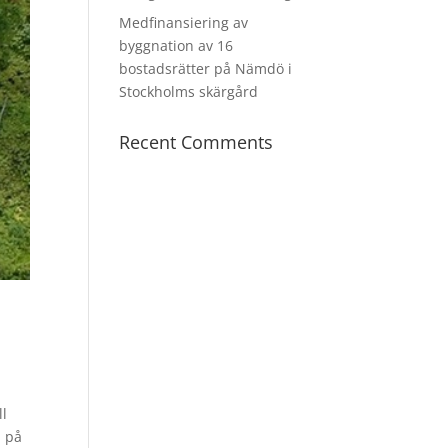
Medfinansiering av
byggnation av 16
bostadsrätter på Nämdö i
Stockholms skärgård
Recent Comments
a
ll
a på