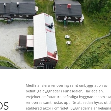
Med
finansiera renovering samt ombyggnation av
befintliga byggnader i Funäsdalen, Härjedalen.
Projektet omfattar tre befintliga byggnader som sk
renoveras samt rustas upp för att sedan hyras ut ti
etablerad aktör i området. Byggnaderna är belägn